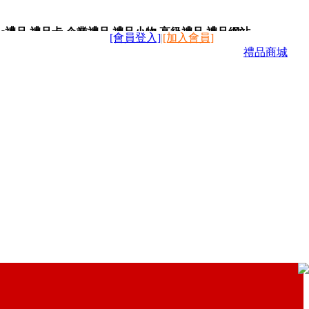
c禮品,禮品卡,企業禮品,禮品小物,高級禮品,禮品網站。
[會員登入]
|
[加入會員]
禮品商城