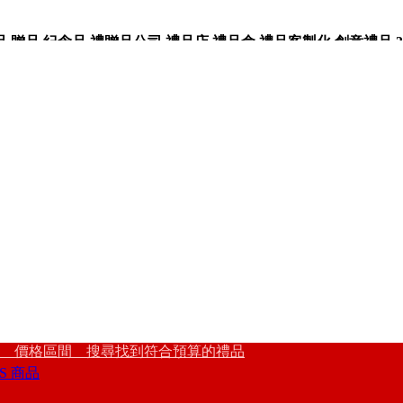
品,紀念品,禮贈品公司,禮品店,禮品盒,禮品客製化,創意禮品,3
 價格區間 搜尋找到符合預算的禮品
S 商品