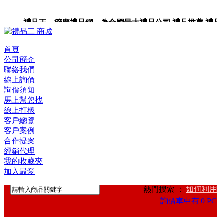
禮品王 節慶禮品網 為全國最大禮品公司,禮品推薦,禮品,贈
首頁
公司簡介
聯絡我們
線上詢價
詢價須知
馬上幫您找
線上打樣
客戶總覽
客戶案例
合作提案
經銷代理
我的收藏夾
加入最愛
熱門搜索 ：
如何利用
詢價車中有 0 PC