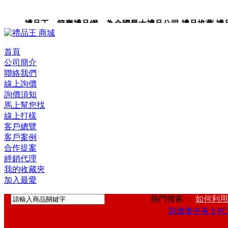
禮品王 節慶禮品網 為全國最大禮品公司,禮品推薦,禮品,贈
卡,企業禮品,禮品小物,高級禮品,禮品網站。
首頁
公司簡介
聯絡我們
線上詢價
詢價須知
馬上幫您找
線上打樣
客戶總覽
客戶案例
合作提案
經銷代理
我的收藏夾
加入最愛
熱門搜索 ：
如何利用
詢價車中有 0 PC