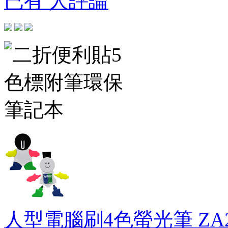
已有 人評論
人型電腦刷4色螢光筆
ZA