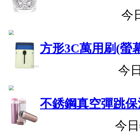
今
方形3C萬用刷(螢
今
不銹鋼真空彈跳保
今日