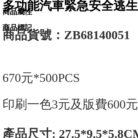
多功能汽車緊急安全逃生
商品屬性
商品標記
商品貨號：ZB68140051
670元*500PCS
印刷一色3元及版費600
產品尺寸: 27.5*9.5*5.8C