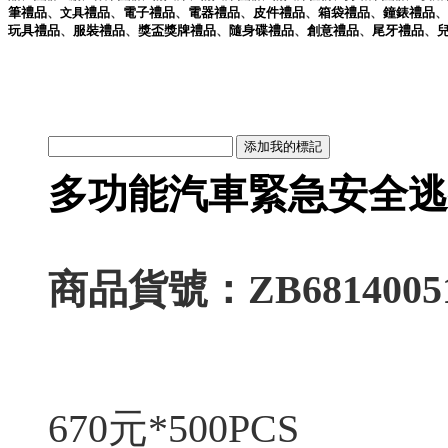
筆
禮品
、
禮品
、
電子
禮品
、
電器
禮品
、
皮件
禮品
、
箱袋
禮品
、
鐘錶
禮品
、
文具
玩具
禮品
、
服裝
禮品
、
獎盃獎牌
禮品
、
隨身碟
禮品
、
創意
禮品
、
尾牙
禮品
、
多功能汽車緊急安全逃
商品貨號：ZB6814005
670元*500PCS