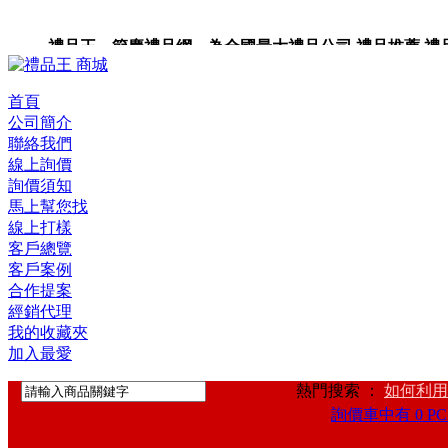
禮品王 節慶禮品網 為全國最大禮品公司,禮品推薦,禮品,贈
卡,企業禮品,禮品小物,高級禮品,禮品網站。
首頁
公司簡介
聯絡我們
線上詢價
詢價須知
馬上幫您找
線上打樣
客戶總覽
客戶案例
合作提案
經銷代理
我的收藏夾
加入最愛
熱門搜索 ：
如何利用
詢價車中有 0 PC