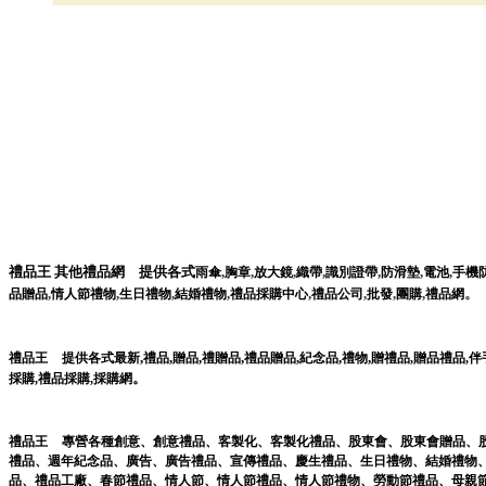
禮品王
其他禮品網
提供各式
,
,
,
,
,
,
,
雨傘
胸章
放大鏡
織帶
識別證帶
防滑墊
電池
手機
,
,
,
,
,
,
,
,
。
品贈品
情人節禮物
生日禮物
結婚禮物
禮品採購中心
禮品公司
批發
團購
禮品網
,
,
,
,
,
,
,
禮品王
提供各式最新
禮品
贈品
禮贈品
禮品贈品
紀念品
禮物
贈禮品
,
贈品禮品
,
伴
。
採購
,
禮品採購
,
採購網
禮品王
專營各種
創意
、
創意禮品
、
客製化
、
客製化禮品
、
股東會
、
股東會贈品
、
禮品
、
週年紀念品
、
廣告
、
廣告禮品
、
宣傳禮品
、
慶生禮品
、
生日禮物
、
結婚禮物
品
、
禮品工廠
、
春節禮品
、
情人節
、
情人節禮品
、
情人節禮物
、
勞動節禮品
、
母親