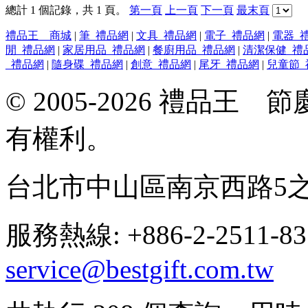
總計 1 個記錄，共 1 頁。
第一頁
上一頁
下一頁
最末頁
禮品王 商城
|
筆_禮品網
|
文具_禮品網
|
電子_禮品網
|
電器_
閒_禮品網
|
家居用品_禮品網
|
餐廚用品_禮品網
|
清潔保健_禮
_禮品網
|
隨身碟_禮品網
|
創意_禮品網
|
尾牙_禮品網
|
兒童節_
© 2005-2026 禮品
有權利。
台北市中山區南京西路5之
服務熱線: +886-2-2511-8
service@bestgift.com.tw