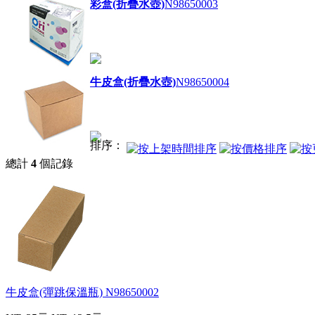
彩盒(折疊水壺)
N98650003
牛皮盒(折疊水壺)
N98650004
排序：
總計
4
個記錄
牛皮盒(彈跳保溫瓶)
N98650002