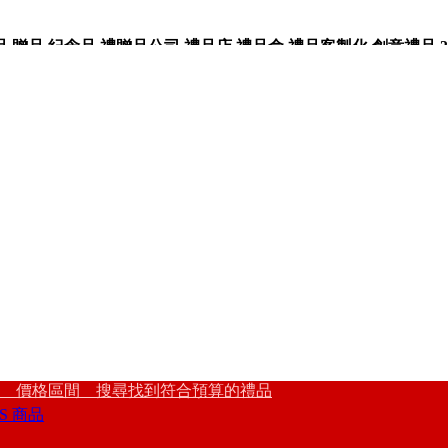
品,紀念品,禮贈品公司,禮品店,禮品盒,禮品客製化,創意禮品,3
 價格區間 搜尋找到符合預算的禮品
S 商品