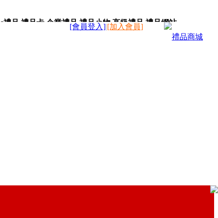
c禮品,禮品卡,企業禮品,禮品小物,高級禮品,禮品網站。
[會員登入]
|
[加入會員]
禮品商城