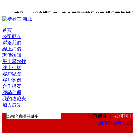
禮品王 節慶禮品網 為全國最大禮品公司,禮品推薦,禮品,贈
首頁
公司簡介
聯絡我們
線上詢價
詢價須知
馬上幫您找
線上打樣
客戶總覽
客戶案例
合作提案
經銷代理
我的收藏夾
加入最愛
熱門搜索 ：
如何利用
詢價車中有 0 PC