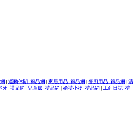
品網
|
運動休閒_禮品網
|
家居用品_禮品網
|
餐廚用品_禮品網
|
清
尾牙_禮品網
|
兒童節_禮品網
|
婚禮小物_禮品網
|
工商日誌_禮