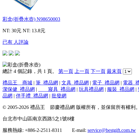
彩盒(折疊水壺)
N98650003
NT: 30元
NT: 13.8元
已有 人評論
總計 4 個記錄，共 1 頁。
第一頁
上一頁
下一頁
最末頁
禮品王 商城
|
筆_禮品網
|
文具_禮品網
|
電子_禮品網
|
電器_
潔保健_禮品網
|
寢具_禮品網
|
玩具禮品網
|
服裝_禮品網
|
品網
|
伴手禮_禮品網
|
批發網
© 2005-2026 禮品王 節慶禮品網 版權所有，並保留所有權利
台北市中山區南京西路5之1號8樓
服務熱線: +886-2-2511-8311 E-mail:
service@bestgift.com.tw