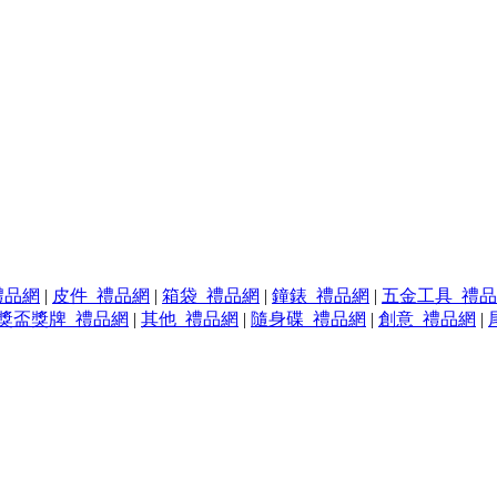
禮品網
|
皮件_禮品網
|
箱袋_禮品網
|
鐘錶_禮品網
|
五金工具_禮
獎盃獎牌_禮品網
|
其他_禮品網
|
隨身碟_禮品網
|
創意_禮品網
|
。